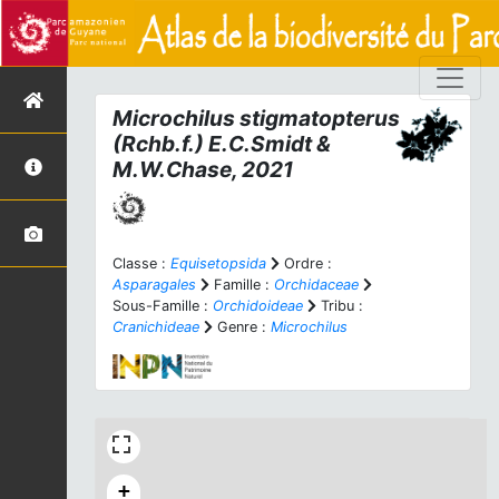
Microchilus stigmatopterus
(Rchb.f.) E.C.Smidt &
M.W.Chase, 2021
Classe :
Equisetopsida
Ordre :
Asparagales
Famille :
Orchidaceae
Sous-Famille :
Orchidoideae
Tribu :
Cranichideae
Genre :
Microchilus
+