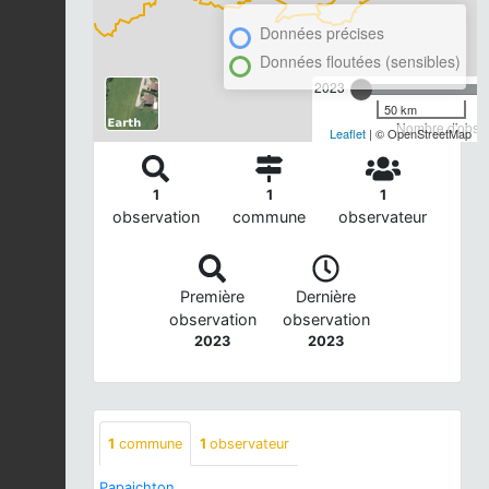
Données précises
Données floutées (sensibles)
2023
50 km
Nombre d'observ
Leaflet
| © OpenStreetMap
1
1
1
observation
commune
observateur
Première
Dernière
observation
observation
2023
2023
1
commune
1
observateur
Papaichton