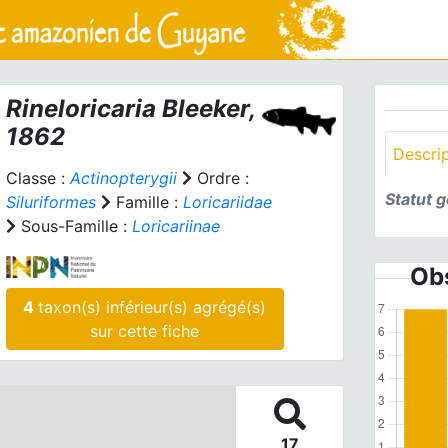
Rineloricaria
Bleeker,
1862
Descri
Classe :
Actinopterygii
Ordre :
Statut 
Siluriformes
Famille :
Loricariidae
Sous-Famille :
Loricariinae
Obs
4
taxon(s) inférieur(s) agrégé(s)
sur cette fiche
17