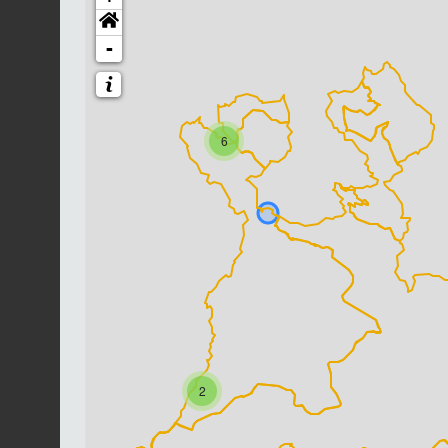
-
6
2