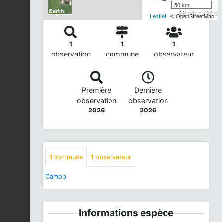
50 km
Nombre d'observ
Leaflet
| © OpenStreetMap
1
1
1
observation
commune
observateur
Première
Dernière
observation
observation
2026
2026
1
commune
1
observateur
Camopi
Informations espèce