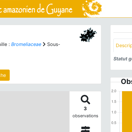
lle :
Bromeliaceae
Sous-
Descri
Statut 
 agrégé(s) sur cette fiche
Obs
3
observations