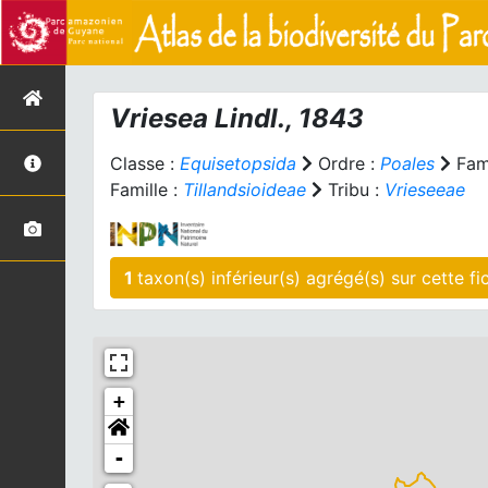
Vriesea
Lindl., 1843
Classe :
Equisetopsida
Ordre :
Poales
Fami
Famille :
Tillandsioideae
Tribu :
Vrieseeae
1
taxon(s) inférieur(s)
+
-