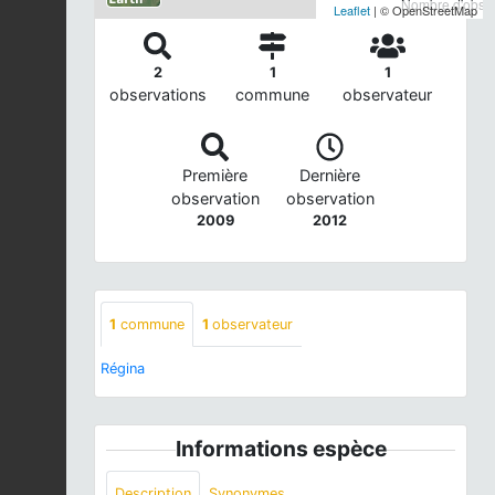
Nombre d'observ
Leaflet
| © OpenStreetMap
2
1
1
observations
commune
observateur
Première
Dernière
observation
observation
2009
2012
1
commune
1
observateur
Régina
Informations espèce
Description
Synonymes