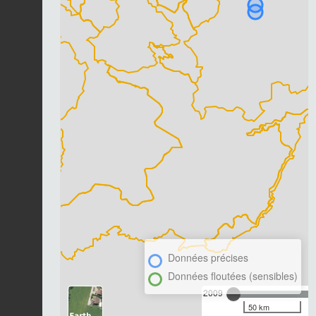
Données précises
Données floutées (sensibles)
2009
50 km