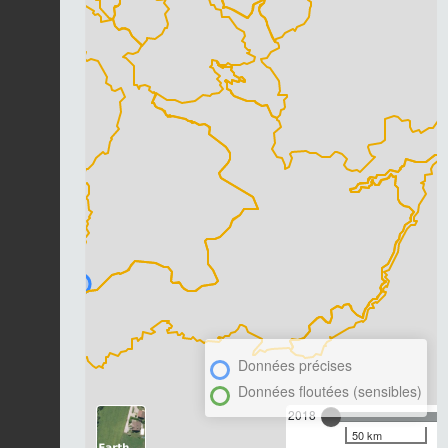
Données précises
Données floutées (sensibles)
2018
50 km