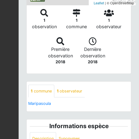
Nombre d'observ
Leaflet
| © OpenStreetMap
1
1
1
observation
commune
observateur
Première
Dernière
observation
observation
2018
2018
1
commune
1
observateur
Maripasoula
Informations espèce
Description
Synonymes