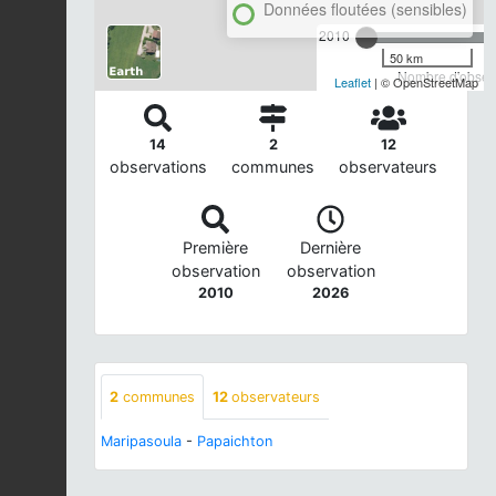
Données floutées (sensibles)
2010
50 km
Nombre d'observ
Leaflet
| © OpenStreetMap
14
2
12
observations
communes
observateurs
Première
Dernière
observation
observation
2010
2026
2
communes
12
observateurs
Maripasoula
-
Papaichton