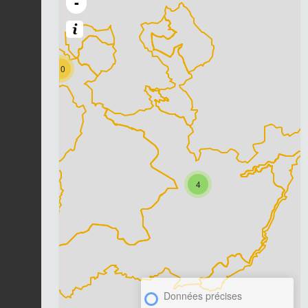
-
10
4
Données précises