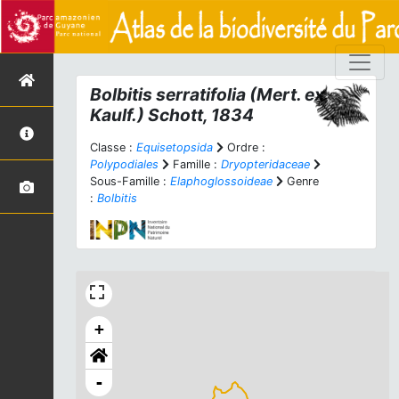
Bolbitis serratifolia
(Mert. ex
Kaulf.) Schott, 1834
Classe :
Equisetopsida
Ordre :
Polypodiales
Famille :
Dryopteridaceae
Sous-Famille :
Elaphoglossoideae
Genre
:
Bolbitis
+
-