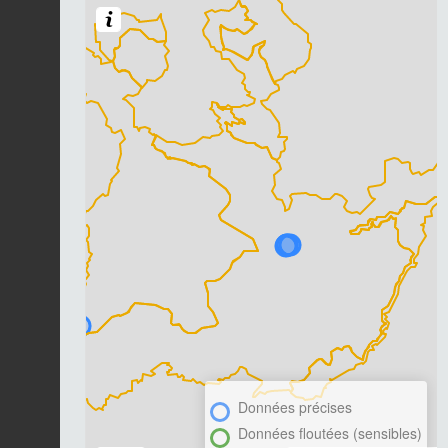
Données précises
Données floutées (sensibles)