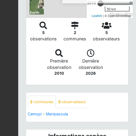
2010
50 km
Nombre d'observ
Leaflet
| © OpenStreetMap
5
2
5
observations
communes
observateurs
Première
Dernière
observation
observation
2010
2026
2
communes
5
observateurs
Camopi
-
Maripasoula
Informations espèce