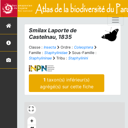
Smilax
Laporte de
Castelnau, 1835
Classe :
Insecta
Ordre :
Coleoptera
Famille :
Staphylinidae
Sous-Famille :
Staphylininae
Tribu :
Staphylinini
1
taxon(s) inférieur(s)
agrégé(s) sur cette fiche
+