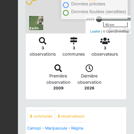
Données précises
Données floutées (sensibles)
2009
50 km
Nombre d'observ
Leaflet
| © OpenStreetMap
3
3
3
observations
communes
observateurs
Première
Dernière
observation
observation
2009
2026
3
communes
3
observateurs
Camopi
-
Maripasoula
-
Régina