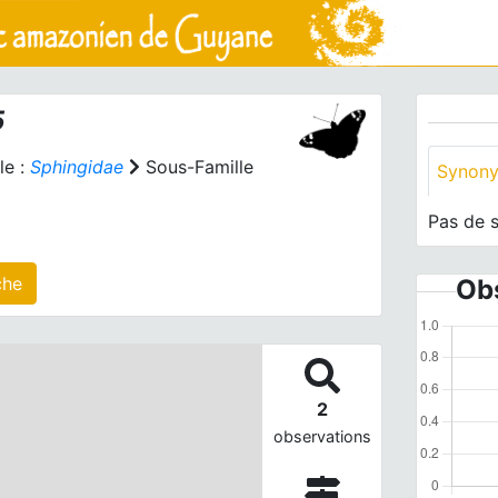
5
le :
Sphingidae
Sous-Famille
Synon
Pas de 
 agrégé(s) sur cette fiche
Obs
2
observations