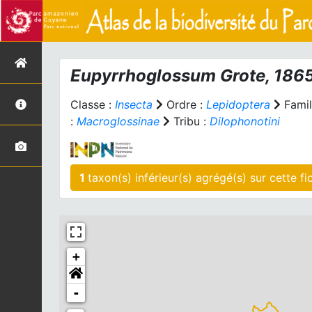
Eupyrrhoglossum
Grote, 186
Classe :
Insecta
Ordre :
Lepidoptera
Famil
:
Macroglossinae
Tribu :
Dilophonotini
1
taxon(s) inférieur(s)
+
-