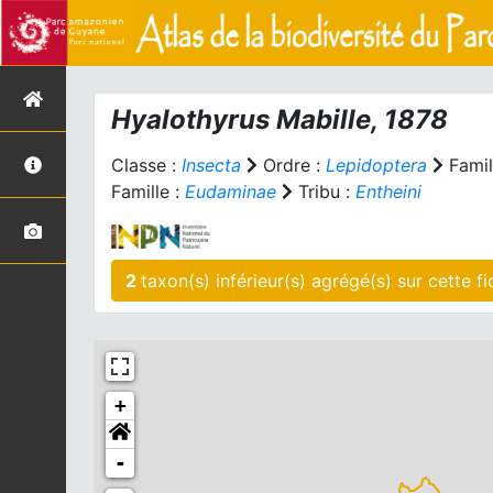
Hyalothyrus
Mabille, 1878
Classe :
Insecta
Ordre :
Lepidoptera
Famil
Famille :
Eudaminae
Tribu :
Entheini
2
taxon(s) inférieur(
+
-