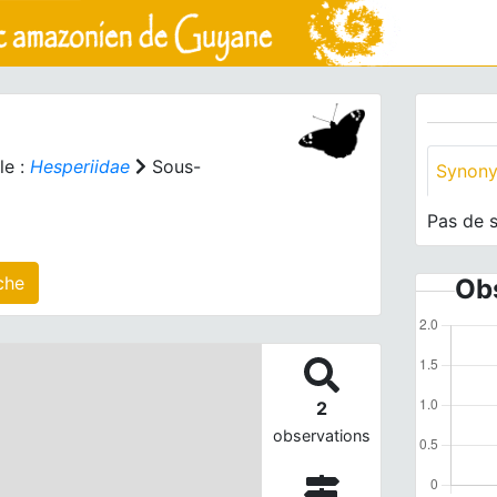
le :
Hesperiidae
Sous-
Synon
Pas de 
s) agrégé(s) sur cette fiche
Obs
2
observations