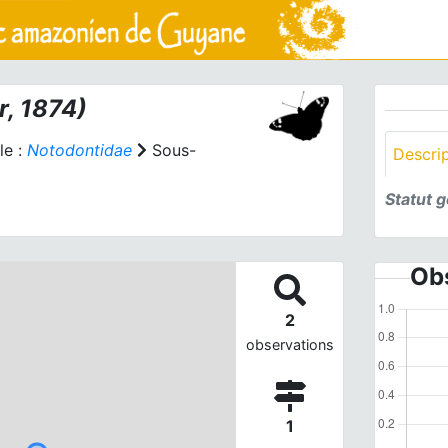
r, 1874)
le :
Notodontidae
Sous-
Descri
Statut 
Obs
2
observations
1