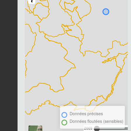
Données précises
Données floutées (sensibles)
2009