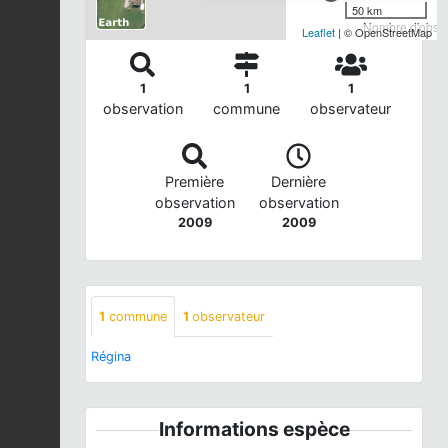
50 km
Nombre d'observ
Leaflet
| © OpenStreetMap
1
1
1
observation
commune
observateur
Première
Dernière
observation
observation
2009
2009
1
commune
1
observateur
Régina
Informations espèce