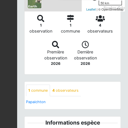
50 km
Nombre d'observ
Leaflet
| © OpenStreetMap
1
1
4
observation
commune
observateurs
Première
Dernière
observation
observation
2026
2026
1
commune
4
observateurs
Papaichton
Informations espèce