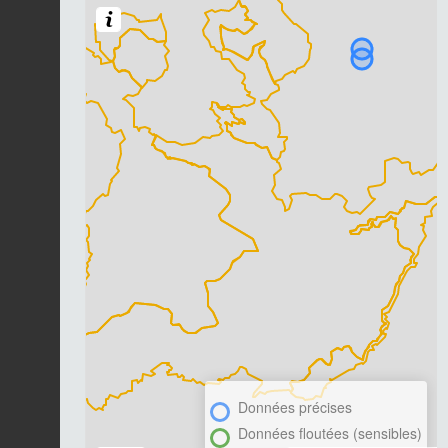
Données précises
Données floutées (sensibles)