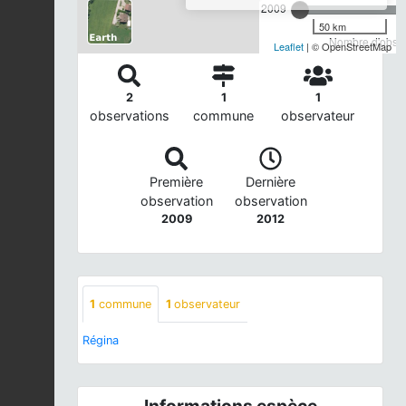
2009
50 km
Nombre d'observ
Leaflet
| © OpenStreetMap
2
1
1
observations
commune
observateur
Première
Dernière
observation
observation
2009
2012
1
commune
1
observateur
Régina
Informations espèce