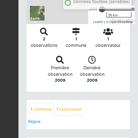
Données floutées (sensibles)
2009
50 km
Nombre d'observ
Leaflet
| © OpenStreetMap
2
1
1
observations
commune
observateur
Première
Dernière
observation
observation
2009
2009
1
commune
1
observateur
Régina