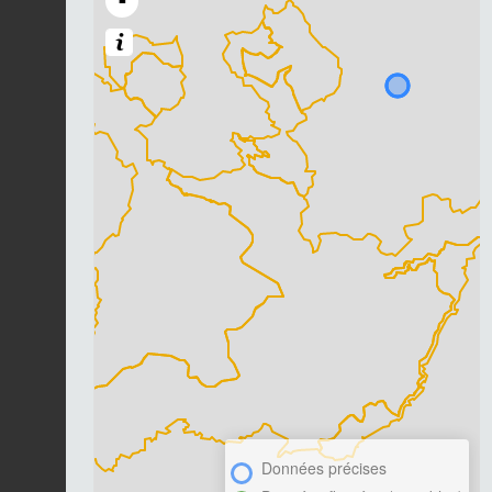
-
Données précises