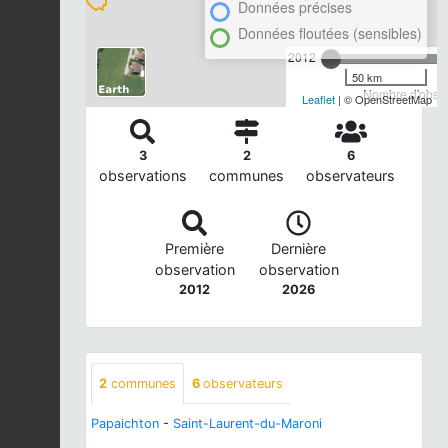
Données précises
Données floutées (sensibles)
2012
50 km
Nombre d'observ
Leaflet
| © OpenStreetMap
3
2
6
observations
communes
observateurs
Première
Dernière
observation
observation
2012
2026
2
communes
6
observateurs
Papaichton
-
Saint-Laurent-du-Maroni