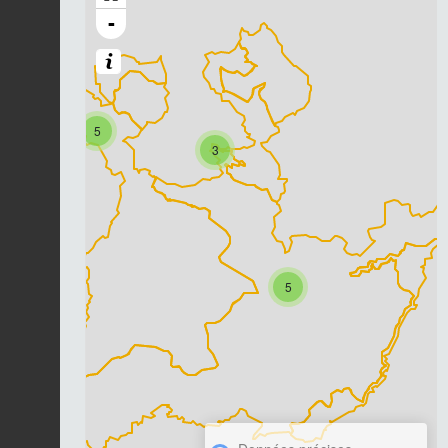
-
5
3
5