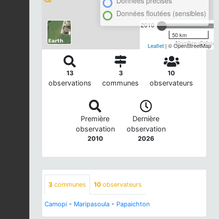
Données précises
Données floutées (sensibles)
2010
50 km
Nombre d'observ
Leaflet
| © OpenStreetMap
13
3
10
observations
communes
observateurs
Première
Dernière
observation
observation
2010
2026
3
communes
10
observateurs
Camopi
-
Maripasoula
-
Papaichton