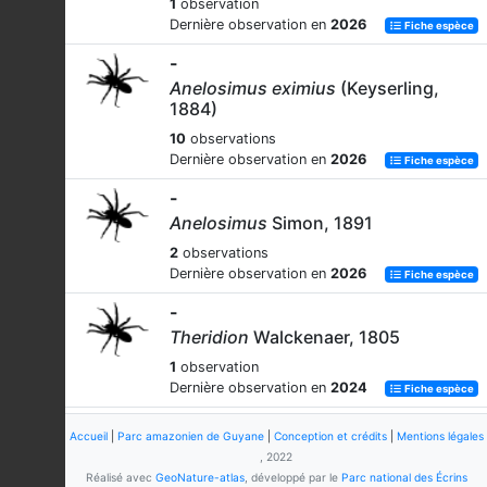
1
observation
Dernière observation en
2026
Fiche espèce
-
Anelosimus eximius
(Keyserling,
1884)
10
observations
Dernière observation en
2026
Fiche espèce
-
Anelosimus
Simon, 1891
2
observations
Dernière observation en
2026
Fiche espèce
-
Theridion
Walckenaer, 1805
1
observation
Dernière observation en
2024
Fiche espèce
Accueil
|
Parc amazonien de Guyane
|
Conception et crédits
|
Mentions légales
, 2022
Réalisé avec
GeoNature-atlas
, développé par le
Parc national des Écrins