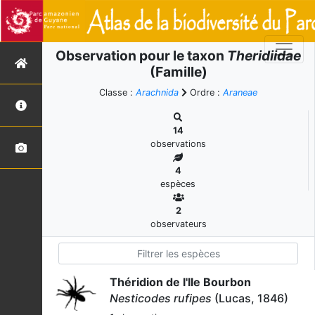
Observation pour le taxon
Theridiidae
(Famille)
Classe :
Arachnida
Ordre :
Araneae
14
observations
4
espèces
2
observateurs
Théridion de l'Ile Bourbon
Nesticodes rufipes
(Lucas, 1846)