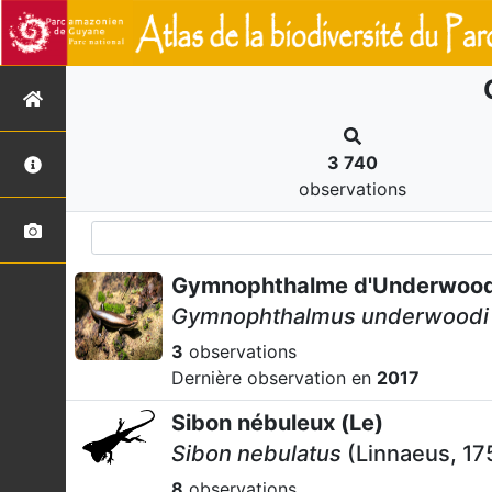
3 740
observations
Gymnophthalme d'Underwood
Gymnophthalmus underwoodi
3
observations
Dernière observation en
2017
Sibon nébuleux (Le)
Sibon nebulatus
(Linnaeus, 17
8
observations