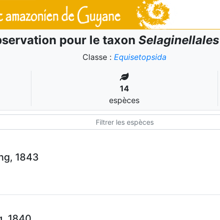
servation pour le taxon
Selaginellales
Classe :
Equisetopsida
14
espèces
ing, 1843
g, 1840