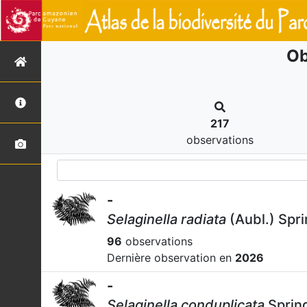
Ob
217
observations
-
Selaginella radiata
(Aubl.) Spr
96
observations
Dernière observation en
2026
-
Selaginella conduplicata
Sprin