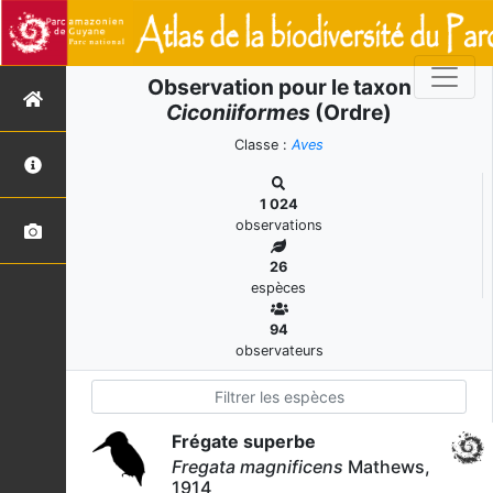
Observation pour le taxon
Ciconiiformes
(Ordre)
Classe :
Aves
1 024
observations
26
espèces
94
observateurs
Frégate superbe
Fregata magnificens
Mathews,
1914