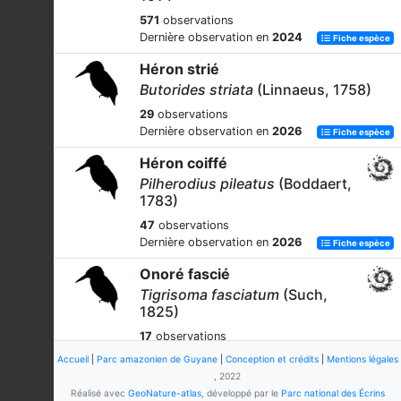
571
observations
Dernière observation en
2024
Fiche espèce
Héron strié
Butorides striata
(Linnaeus, 1758)
29
observations
Dernière observation en
2026
Fiche espèce
Héron coiffé
Pilherodius pileatus
(Boddaert,
1783)
47
observations
Dernière observation en
2026
Fiche espèce
Onoré fascié
Tigrisoma fasciatum
(Such,
1825)
17
observations
Dernière observation en
2026
Fiche espèce
Accueil
|
Parc amazonien de Guyane
|
Conception et crédits
|
Mentions légales
, 2022
Aigrette neigeuse
Réalisé avec
GeoNature-atlas
, développé par le
Parc national des Écrins