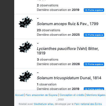
2
observations
Dernière observation en
2019
Fiche espèce
-
Solanum anceps
Ruiz & Pav., 1799
23
observations
Dernière observation en
2025
Fiche espèce
-
Lycianthes pauciflora
(Vahl) Bitter,
1919
3
observations
Dernière observation en
2026
Fiche espèce
-
Solanum tricuspidatum
Dunal, 1814
1
observation
Dernière observation en
2019
Fiche espèce
Accueil
|
Parc amazonien de Guyane
|
Conception et crédits
|
Mentions légales
-
, 2022
Hawkesiophyton ulei
(Dammer ex
Réalisé avec
GeoNature-atlas
, développé par le
Parc national des Écrins