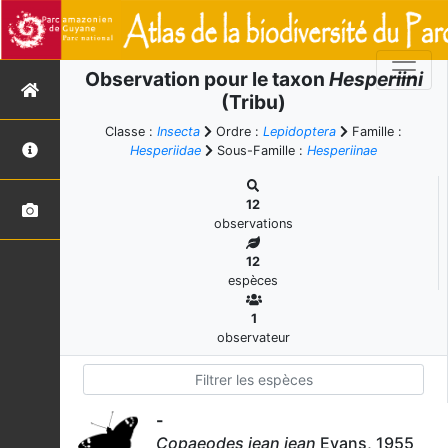
Observation pour le taxon
Hesperiini
(Tribu)
Classe :
Insecta
Ordre :
Lepidoptera
Famille :
Hesperiidae
Sous-Famille :
Hesperiinae
12
observations
12
espèces
1
observateur
-
Copaeodes jean jean
Evans, 1955