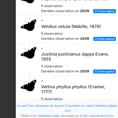
1
observation
Dernière observation en
2009
Fiche espèce
-
Vehilius vetula
(Mabille, 1878)
1
observation
Dernière observation en
2009
Fiche espèce
-
Justinia justinianus dappa
Evans,
1955
1
observation
Dernière observation en
2009
Fiche espèce
-
Vettius phyllus phyllus
(Cramer,
1777)
1
observation
Dernière observation en
2009
Fiche espèce
Accueil
|
Parc amazonien de Guyane
|
Conception et crédits
|
Mentions légales
, 2022
-
Réalisé avec
GeoNature-atlas
, développé par le
Parc national des Écrins