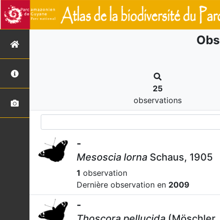
Obs
25
observations
-
Mesoscia lorna
Schaus, 1905
1
observation
Dernière observation en
2009
-
Thoscora pellucida
(Möschler,