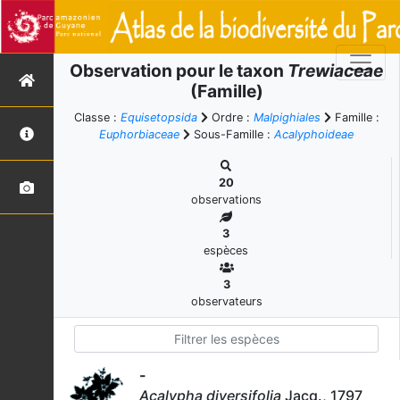
Observation pour le taxon
Trewiaceae
(Famille)
Classe :
Equisetopsida
Ordre :
Malpighiales
Famille :
Euphorbiaceae
Sous-Famille :
Acalyphoideae
20
observations
3
espèces
3
observateurs
-
Acalypha diversifolia
Jacq., 1797