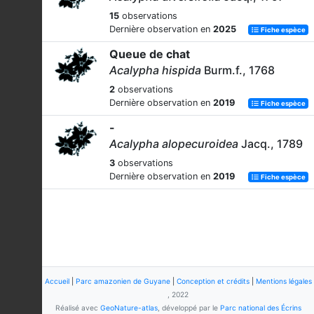
15
observations
Dernière observation en
2025
Fiche espèce
Queue de chat
Acalypha hispida
Burm.f., 1768
2
observations
Dernière observation en
2019
Fiche espèce
-
Acalypha alopecuroidea
Jacq., 1789
3
observations
Dernière observation en
2019
Fiche espèce
Accueil
|
Parc amazonien de Guyane
|
Conception et crédits
|
Mentions légales
, 2022
Réalisé avec
GeoNature-atlas
, développé par le
Parc national des Écrins