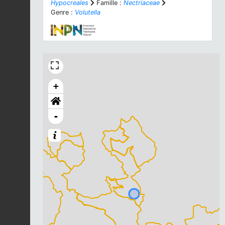
Hypocreales
Famille :
Nectriaceae
Genre :
Volutella
+
-