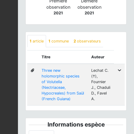
Première
Dernière
observation
observation
2021
2021
1
article
1
commune
2
observateurs
Titre
Auteur
Three new
Lechat C.
holomorphic species
(†),
of Volutella
Fournier
(Nectriaceae,
J., Chaduli
Hypocreales) from Saül
D., Favel
(French Guiana)
A.
Informations espèce