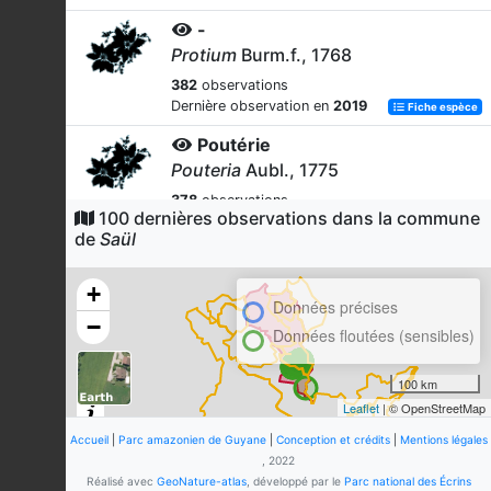
-
Protium
Burm.f., 1768
382
observations
Dernière observation en
2019
Fiche espèce
Poutérie
Pouteria
Aubl., 1775
378
observations
100 dernières observations dans la commune
Dernière observation en
2024
Fiche espèce
de
Saül
Inga
Inga
Mill., 1754
+
Données précises
376
observations
−
Données floutées (sensibles)
Dernière observation en
2022
Fiche espèce
-
100 km
Guarea
F.Allam. ex L., 1771
Leaflet
| © OpenStreetMap
356
observations
Accueil
|
Parc amazonien de Guyane
|
Conception et crédits
|
Mentions légales
Dernière observation en
2023
Fiche espèce
, 2022
Réalisé avec
GeoNature-atlas
, développé par le
Parc national des Écrins
angélique