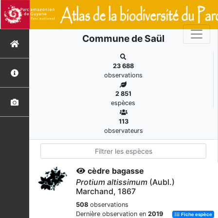
Commune de Saül
23 688
observations
2 851
espèces
113
observateurs
cèdre bagasse
Protium altissimum
(Aubl.)
Marchand, 1867
508
observations
Dernière observation en
2019
Fiche espèce