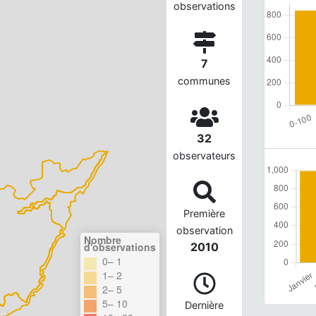
observations
7
communes
32
observateurs
Première
observation
Nombre
d'observations
2010
0– 1
1– 2
2– 5
5– 10
Dernière