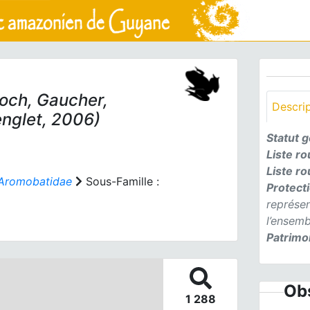
och, Gaucher,
Descri
englet, 2006)
Statut 
Liste r
Liste r
Aromobatidae
Sous-Famille :
Protect
représe
l’ensemb
Patrimon
Obs
1 288