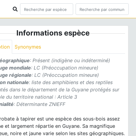
Informations espèce
ption
Synonymes
géographique
: Présent (indigène ou indéterminé)
ouge mondiale
: LC (Préoccupation mineure)
ouge régionale
: LC (Préoccupation mineure)
ion nationale
: liste des amphibiens et des reptiles
ntés dans le département de la Guyane protégés sur
le du territoire national : Article 3
ialité
: Déterminante ZNIEFF
robate à tapirer est une espèce des sous-bois assez
 et largement répartie en Guyane. Sa magnifique
leue, noire et jaune varie selon les sites géographiques.