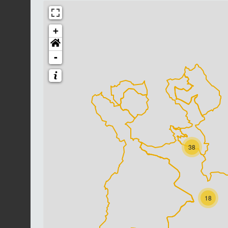
+
-
38
18