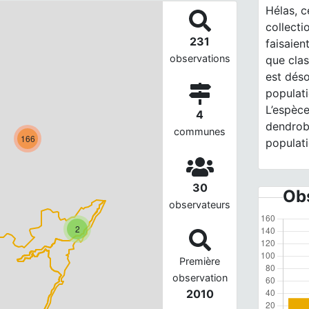
Hélas, c
collecti
231
faisaien
observations
que clas
est déso
populati
L’espèc
4
dendroba
communes
166
populat
30
Obs
observateurs
2
Première
observation
2010