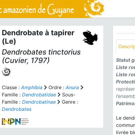
Dendrobate à tapirer
(Le)
Descri
Dendrobates tinctorius
(Cuvier, 1797)
Statut 
Liste r
Liste r
Protect
Classe :
Amphibia
Ordre :
Anura
représe
Famille :
Dendrobatidae
Sous-
l’ensemb
Famille :
Dendrobatinae
Genre :
Patrimon
Dendrobates
Le dend
commune
livrée b