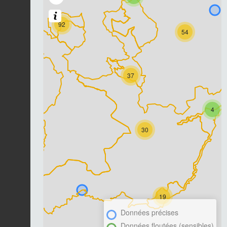
92
54
37
4
30
19
Données précises
Données floutées (sensibles)