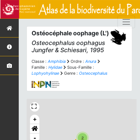
Ostéocéphale oophage (L')
Osteocephalus oophagus
Jungfer & Schiesari, 1995
Classe :
Amphibia
Ordre :
Anura
Famille :
Hylidae
Sous-Famille :
Lophyohylinae
Genre :
Osteocephalus
+
-
2