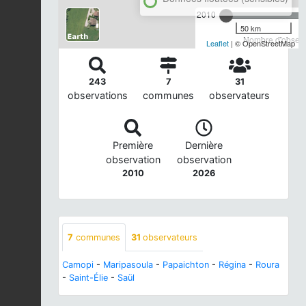
2010
50 km
Nombre d'observa
Leaflet
| © OpenStreetMap
243
7
31
observations
communes
observateurs
Première
Dernière
observation
observation
2010
2026
7
communes
31
observateurs
Camopi
-
Maripasoula
-
Papaichton
-
Régina
-
Roura
-
Saint-Élie
-
Saül