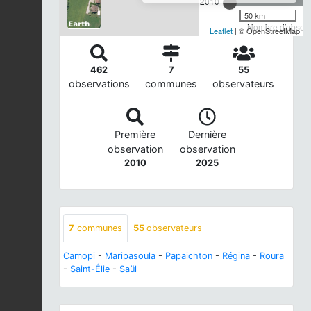
2010
50 km
Nombre d'observa
Leaflet
| © OpenStreetMap
462
7
55
observations
communes
observateurs
Première
Dernière
observation
observation
2010
2025
7
communes
55
observateurs
Camopi
-
Maripasoula
-
Papaichton
-
Régina
-
Roura
-
Saint-Élie
-
Saül