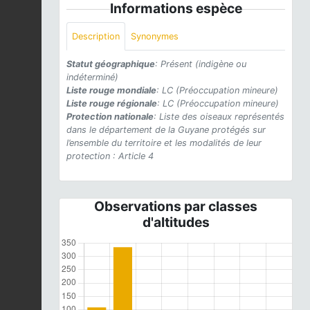
Informations espèce
Description
Synonymes
Statut géographique
: Présent (indigène ou
indéterminé)
Liste rouge mondiale
: LC (Préoccupation mineure)
Liste rouge régionale
: LC (Préoccupation mineure)
Protection nationale
: Liste des oiseaux représentés
dans le département de la Guyane protégés sur
l’ensemble du territoire et les modalités de leur
protection : Article 4
Observations par classes
d'altitudes