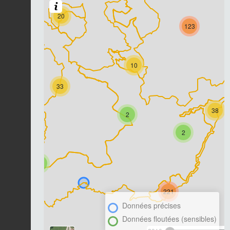
20
123
10
33
38
2
2
7
221
Données précises
Données floutées (sensibles)