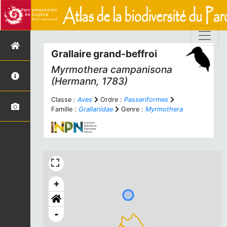
Grallaire grand-beffroi
Myrmothera campanisona
(Hermann, 1783)
Classe :
Aves
Ordre :
Passeriformes
Famille :
Grallariidae
Genre :
Myrmothera
+
-