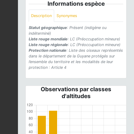
Informations espèce
Description
Synonymes
Statut géographique
: Présent (indigène ou
indéterminé)
Liste rouge mondiale
: LC (Préoccupation mineure)
Liste rouge régionale
: LC (Préoccupation mineure)
Protection nationale
: Liste des oiseaux représentés
dans le département de la Guyane protégés sur
l’ensemble du territoire et les modalités de leur
protection : Article 4
Observations par classes
d'altitudes