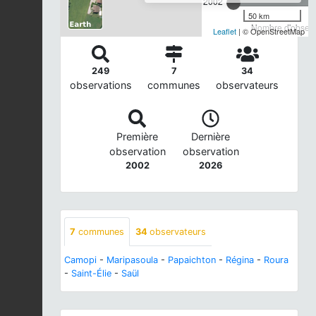
2002
50 km
Nombre d'observa
Leaflet
| © OpenStreetMap
249
7
34
observations
communes
observateurs
Première
Dernière
observation
observation
2002
2026
7
communes
34
observateurs
Camopi
-
Maripasoula
-
Papaichton
-
Régina
-
Roura
-
Saint-Élie
-
Saül