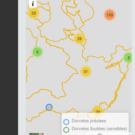
23
133
29
6
2
31
22
Données précises
Données floutées (sensibles)