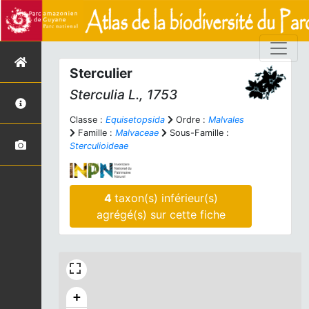
Sterculier
Sterculia
L., 1753
Classe :
Equisetopsida
Ordre :
Malvales
Famille :
Malvaceae
Sous-Famille :
Sterculioideae
4
taxon(s) inférieur(s)
agrégé(s) sur cette fiche
+