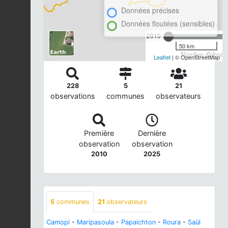
Données précises
Données floutées (sensibles)
2010
50 km
Nombre d'observa
Leaflet
| © OpenStreetMap
228
5
21
observations
communes
observateurs
Première
Dernière
observation
observation
2010
2025
5
communes
21
observateurs
Camopi
-
Maripasoula
-
Papaichton
-
Roura
-
Saül