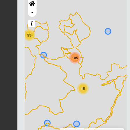
-
93
105
15