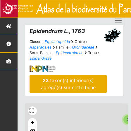
Epidendrum
L., 1763
Classe :
Equisetopsida
Ordre :
Asparagales
Famille :
Orchidaceae
Sous-Famille :
Epidendroideae
Tribu :
Epidendreae
23
taxon(s) inférieur(s)
agrégé(s) sur cette fiche
3
+