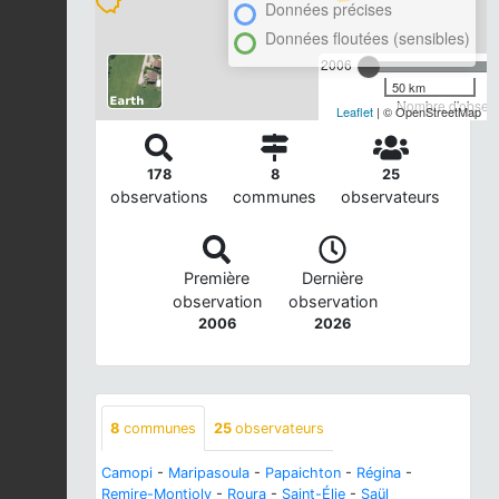
Données précises
Données floutées (sensibles)
2006
50 km
Nombre d'observa
Leaflet
| © OpenStreetMap
178
8
25
observations
communes
observateurs
Première
Dernière
observation
observation
2006
2026
8
communes
25
observateurs
Camopi
-
Maripasoula
-
Papaichton
-
Régina
-
Remire-Montjoly
-
Roura
-
Saint-Élie
-
Saül