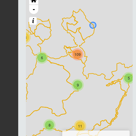
-
18
109
6
5
9
8
11