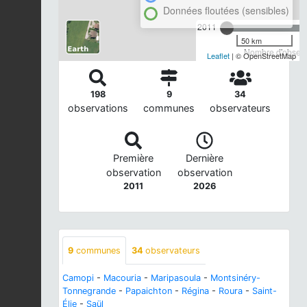
Données floutées (sensibles)
2011
50 km
Nombre d'observa
Leaflet
| © OpenStreetMap
198
9
34
observations
communes
observateurs
Première
Dernière
observation
observation
2011
2026
9
communes
34
observateurs
Camopi
-
Macouria
-
Maripasoula
-
Montsinéry-
Tonnegrande
-
Papaichton
-
Régina
-
Roura
-
Saint-
Élie
-
Saül