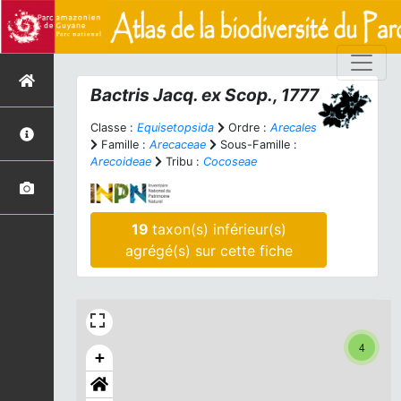
Bactris
Jacq. ex Scop., 1777
Classe :
Equisetopsida
Ordre :
Arecales
Famille :
Arecaceae
Sous-Famille :
Arecoideae
Tribu :
Cocoseae
19
taxon(s) inférieur(s)
agrégé(s) sur cette fiche
4
+