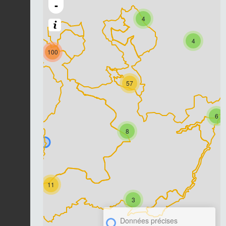
-
4
4
100
57
6
8
11
3
Données précises