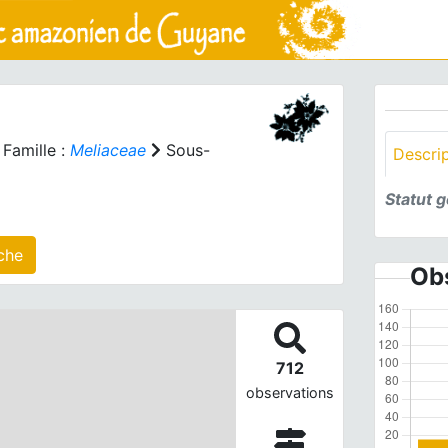
Famille :
Meliaceae
Sous-
Descri
Statut 
r(s) agrégé(s) sur cette fiche
Obs
712
observations