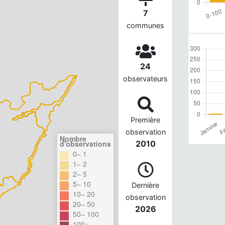
7
communes
24
observateurs
Première
observation
Nombre
d'observations
2010
0– 1
1– 2
2– 5
5– 10
Dernière
10– 20
observation
20– 50
2026
50– 100
100+