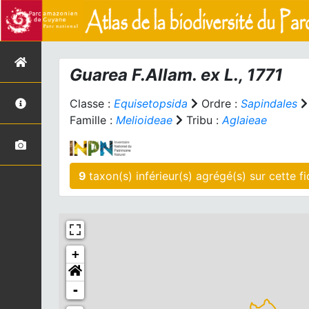
Guarea
F.Allam. ex L., 1771
Classe :
Equisetopsida
Ordre :
Sapindales
Famille :
Melioideae
Tribu :
Aglaieae
9
taxon(s) inférieu
+
-