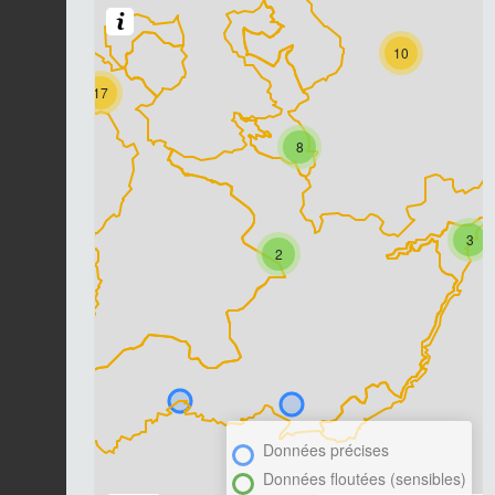
10
17
8
3
2
Données précises
Données floutées (sensibles)