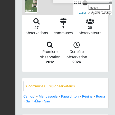
2012
50 km
Nombre d'observ
Leaflet
| © OpenStreetMap
47
7
20
observations
communes
observateurs
Première
Dernière
observation
observation
2012
2026
7
communes
20
observateurs
Camopi
-
Maripasoula
-
Papaichton
-
Régina
-
Roura
-
Saint-Élie
-
Saül