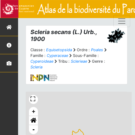
Scleria secans
(L.) Urb.,
1900
Classe :
Equisetopsida
Ordre :
Poales
Famille :
Cyperaceae
Sous-Famille :
Cyperoideae
Tribu :
Sclerieae
Genre :
Scleria
+
-