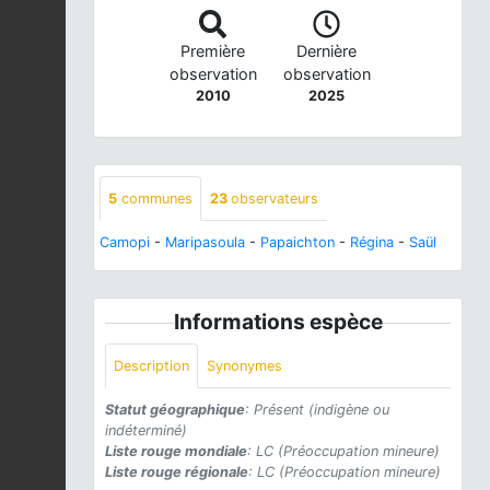
Première
Dernière
observation
observation
2010
2025
5
communes
23
observateurs
Camopi
-
Maripasoula
-
Papaichton
-
Régina
-
Saül
Informations espèce
Description
Synonymes
Statut géographique
: Présent (indigène ou
indéterminé)
Liste rouge mondiale
: LC (Préoccupation mineure)
Liste rouge régionale
: LC (Préoccupation mineure)