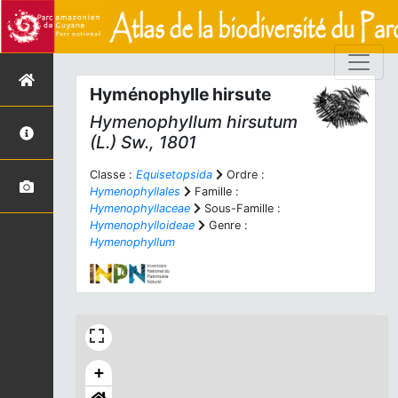
Hyménophylle hirsute
Hymenophyllum hirsutum
(L.) Sw., 1801
Classe :
Equisetopsida
Ordre :
Hymenophyllales
Famille :
Hymenophyllaceae
Sous-Famille :
Hymenophylloideae
Genre :
Hymenophyllum
+