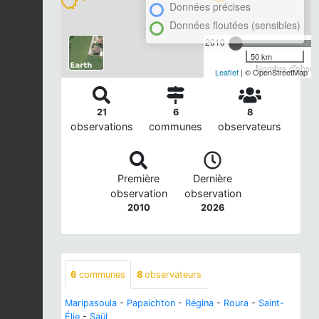
Données précises
Données floutées (sensibles)
2010
50 km
Nombre d'observ
Leaflet
| © OpenStreetMap
21
6
8
observations
communes
observateurs
Première
Dernière
observation
observation
2010
2026
6
communes
8
observateurs
Maripasoula
-
Papaichton
-
Régina
-
Roura
-
Saint-
Élie
-
Saül