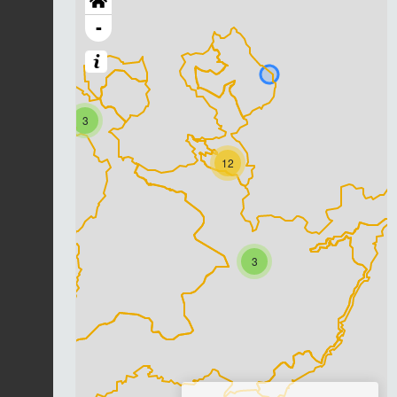
-
3
12
3