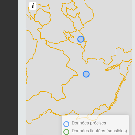
Données précises
Données floutées (sensibles)