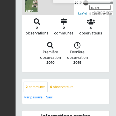
2010
50 km
Nombre d'observ
Leaflet
| © OpenStreetMap
2
2
4
observations
communes
observateurs
Première
Dernière
observation
observation
2010
2019
2
communes
4
observateurs
Maripasoula
-
Saül
Informations espèce