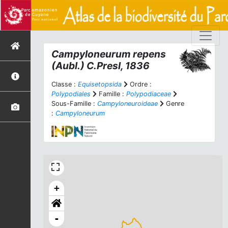
Campyloneurum repens
(Aubl.) C.Presl, 1836
Classe :
Equisetopsida
Ordre :
Polypodiales
Famille :
Polypodiaceae
Sous-Famille :
Campyloneuroideae
Genre
:
Campyloneurum
+
-