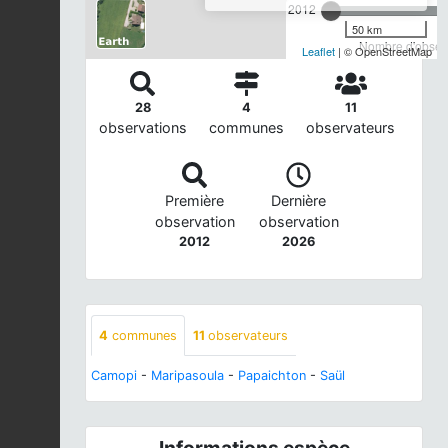
2012
50 km
Nombre d'observ
Leaflet
| © OpenStreetMap
28
4
11
observations
communes
observateurs
Première
Dernière
observation
observation
2012
2026
4
communes
11
observateurs
Camopi
-
Maripasoula
-
Papaichton
-
Saül
Informations espèce