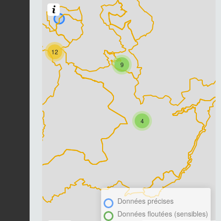
12
9
4
Données précises
Données floutées (sensibles)