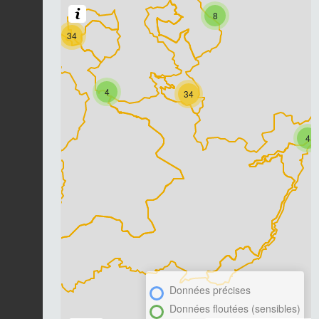
8
34
4
34
4
Données précises
Données floutées (sensibles)