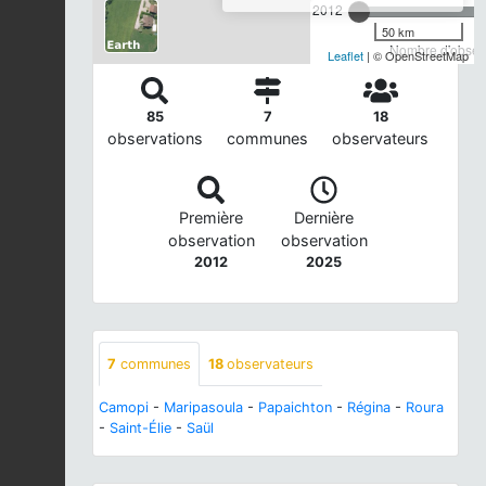
2012
50 km
Nombre d'observ
Leaflet
| © OpenStreetMap
85
7
18
observations
communes
observateurs
Première
Dernière
observation
observation
2012
2025
7
communes
18
observateurs
Camopi
-
Maripasoula
-
Papaichton
-
Régina
-
Roura
-
Saint-Élie
-
Saül