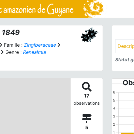
, 1849
Famille :
Zingiberaceae
Descri
Genre :
Renealmia
Statut 
Obs
17
observations
5