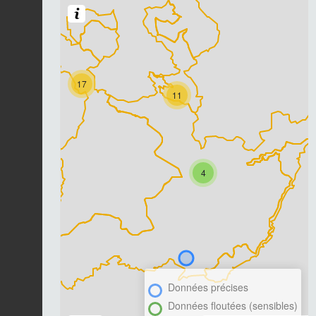
17
11
4
Données précises
Données floutées (sensibles)