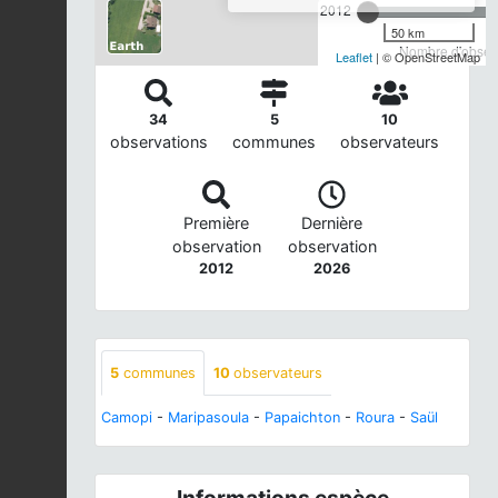
2012
50 km
Nombre d'observ
Leaflet
| © OpenStreetMap
34
5
10
observations
communes
observateurs
Première
Dernière
observation
observation
2012
2026
5
communes
10
observateurs
Camopi
-
Maripasoula
-
Papaichton
-
Roura
-
Saül
Informations espèce