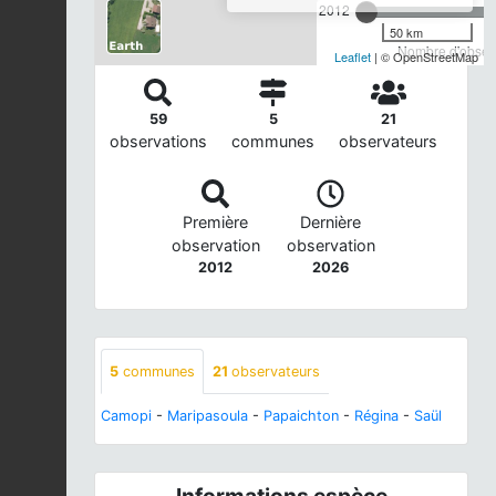
2012
50 km
Nombre d'observ
Leaflet
| © OpenStreetMap
59
5
21
observations
communes
observateurs
Première
Dernière
observation
observation
2012
2026
5
communes
21
observateurs
Camopi
-
Maripasoula
-
Papaichton
-
Régina
-
Saül
Informations espèce