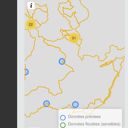
22
31
Données précises
Données floutées (sensibles)