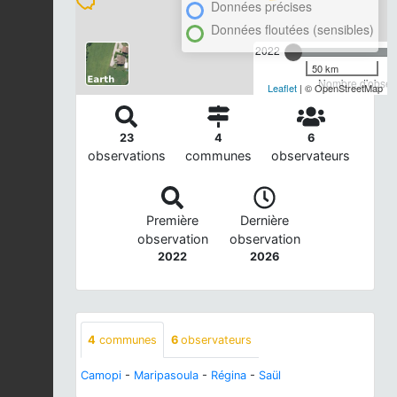
Données précises
Données floutées (sensibles)
2022
50 km
Nombre d'observ
Leaflet
| © OpenStreetMap
23
4
6
observations
communes
observateurs
Première
Dernière
observation
observation
2022
2026
4
communes
6
observateurs
Camopi
-
Maripasoula
-
Régina
-
Saül