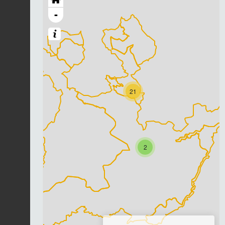
-
21
2