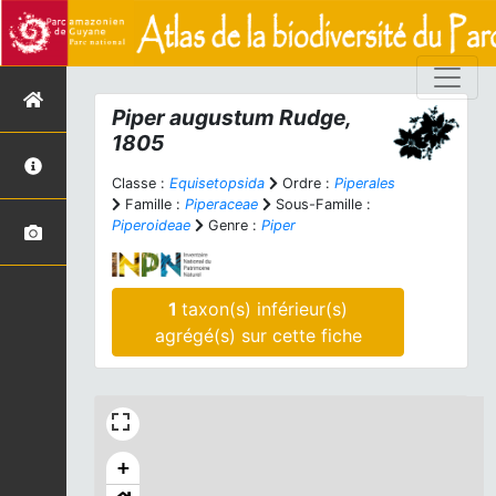
Piper augustum
Rudge,
1805
Classe :
Equisetopsida
Ordre :
Piperales
Famille :
Piperaceae
Sous-Famille :
Piperoideae
Genre :
Piper
1
taxon(s) inférieur(s)
agrégé(s) sur cette fiche
+