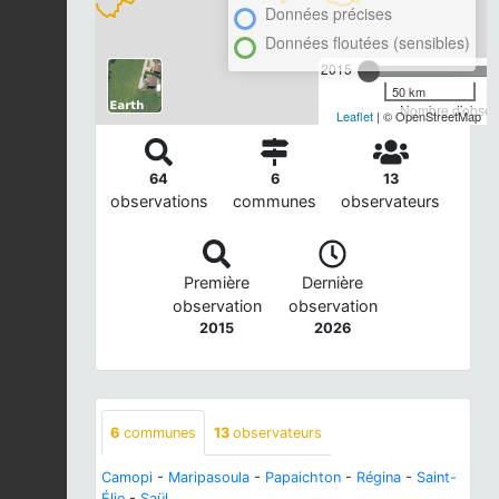
Données précises
Données floutées (sensibles)
2015
50 km
Nombre d'observ
Leaflet
| © OpenStreetMap
64
6
13
observations
communes
observateurs
Première
Dernière
observation
observation
2015
2026
6
communes
13
observateurs
Camopi
-
Maripasoula
-
Papaichton
-
Régina
-
Saint-
Élie
-
Saül