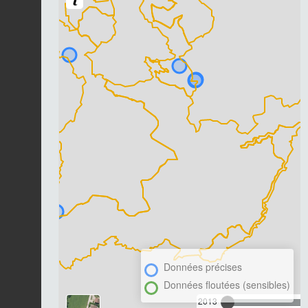
Données précises
Données floutées (sensibles)
2013