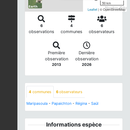
50 km
Nombre d'observ
Leaflet
| © OpenStreetMap
6
4
6
observations
communes
observateurs
Première
Dernière
observation
observation
2013
2026
4
communes
6
observateurs
Maripasoula
-
Papaichton
-
Régina
-
Saül
Informations espèce