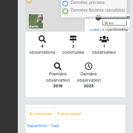
Données précises
Données floutées (sensibles)
2019
50 km
Nombre d'observ
Leaflet
| © OpenStreetMap
4
2
1
observations
communes
observateur
Première
Dernière
observation
observation
2019
2025
2
communes
1
observateur
Papaichton
-
Saül